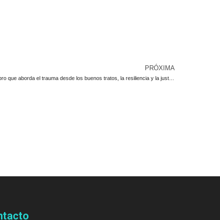
PRÓXIMA
“Traumaterapia Sistémica®”: nuestro nuevo libro que aborda el trauma desde los buenos tratos, la resiliencia y la justicia social
ntacto