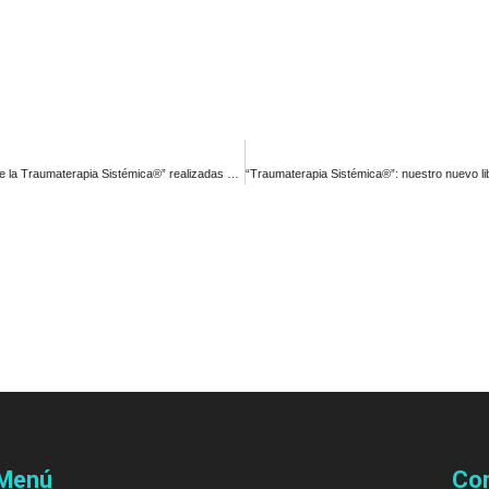
IFIV participó en las Jornadas “Menores Dañados por Malos Tratos desde la Traumaterapia Sistémica®” realizadas en Almería
Menú
Co