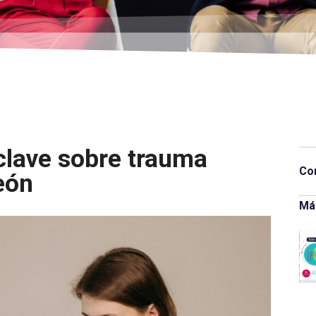
 clave sobre trauma
Co
León
Má