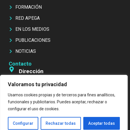
FORMACIÓN
RED APEGA
EN LOS MEDIOS
PUBLICACIONES
NOTICIAS
Contacto
Dirección
Av. República Argentina, 6 4º 2ª 08023 Barcelona
Valoramos tu privacidad
Teléfonos
Usamos cookies propias y de terceros para fines analíticos,
Wsp +34 674 755 849 (Barcelona)
funcionales y publicitarios. Puedes aceptar, rechazar o
Wsp +56 9 4638 2822 (Chile)
configurar el uso de cookies.
Políticas de Privacidad / Información Legal
Configurar
Rechazar todas
Aceptar todas